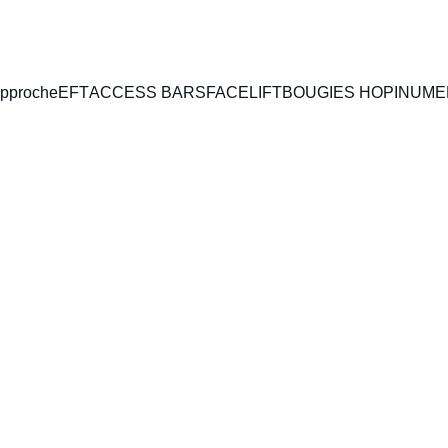
pproche
EFT
ACCESS BARS
FACELIFT
BOUGIES HOPI
NUME
de la relation d'aid
esle dans l'Ouest L