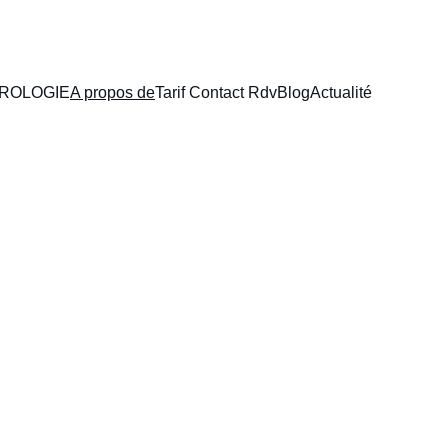
ROLOGIE
A propos de
Tarif Contact Rdv
Blog
Actualité
e à Fleurieux sur 
yonnais