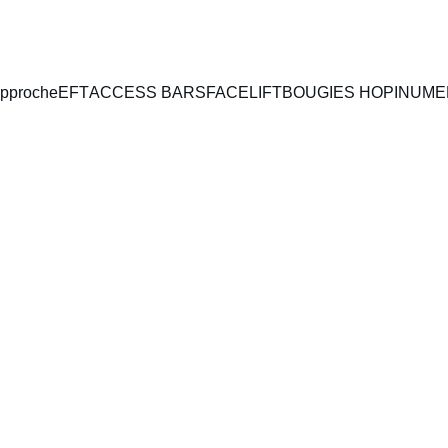
pproche
EFT
ACCESS BARS
FACELIFT
BOUGIES HOPI
NUME