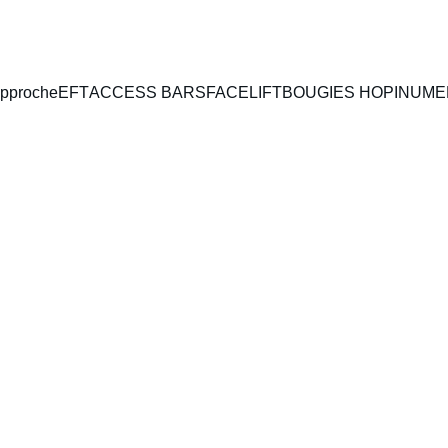
pproche
EFT
ACCESS BARS
FACELIFT
BOUGIES HOPI
NUME