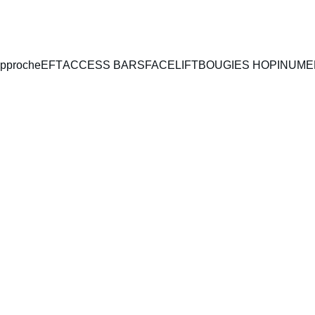
pproche
EFT
ACCESS BARS
FACELIFT
BOUGIES HOPI
NUME